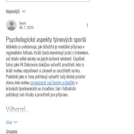
s mistrem 8. ligy
zvládlo brankou v 
minutách
Nejnovější
Guest
06. 7. 2025
Psychologické aspekty týmových sportů
Málokdo si uvědomuje, jak důležitá je mentální příprava v 
regionálním fotbale. Hráči často kombinují práci s tréninkem, 
což klade velké nároky na jejich duševní odolnost. Úspěšné 
týmy jako FK Dobrovice dokážou vytvořit prostředí, kde si 
hráči mohou odpočinout a zároveň se soustředit na hru. 
Podobně jako si ženy potřebují vytvořit svůj klidný prostor 
doma, kde mohou 
organizovat své šperky a doplňky
 v 
krásných šperkovnicích se zrcadlem, tak i fotbalisté 
potřebují své rituály a prostředí pro přípravu.
Výborný…
Více
Upraveno