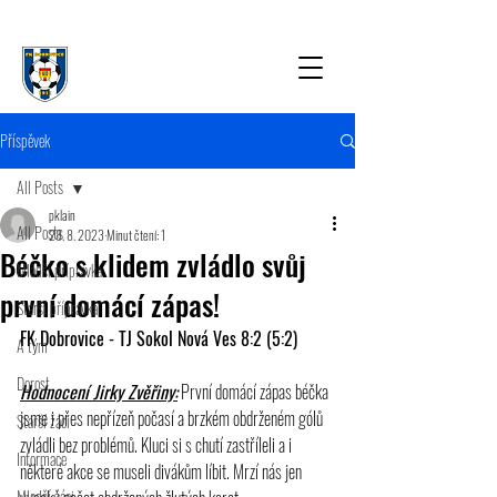
Příspěvek
All Posts
pklain
All Posts
28. 8. 2023
Minut čtení: 1
Béčko s klidem zvládlo svůj
Mladší přípravka
první domácí zápas!
Starší přípravka
FK Dobrovice - TJ Sokol Nová Ves 8:2 (5:2)
A tým
Dorost
Hodnocení Jirky Zvěřiny:
 První domácí zápas béčka 
jsme i přes nepřízeň počasí a brzkém obdrženém gólů 
Starší žáci
zvládli bez problémů. Kluci si s chutí zastříleli a i 
Informace
některé akce se museli divákům líbit. Mrzí nás jen 
Mladší žáci