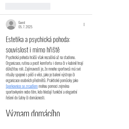
To se mi líbí
Reagovat
Guest
05. 7. 2025
Estetika a psychická pohoda: 
souvislost i mimo hřiště
Psychická pohoda hráčů však nezačíná až na stadionu. 
Organizace, rutina a pocit komfortu i doma či v kabině hrají 
důležitou roli. Zajímavostí je, že mnoho sportovců má své 
rituály spojené s péčí o věci, jako je balení výstroje či 
organizace osobních předmětů. Praktické pomůcky jako 
šperkovnice se zrcadlem
 mohou pomoci zejména 
sportovkyním nebo těm, kdo hledají funkční a elegantní 
řešení do šatny či domácnosti.
Význam domácího 
prostředí ve fotbale a jak 