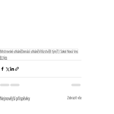
Mistrovské utkání
Domácí utkání
Vítězství
B tým
TJ Sokol Nová Ves
B tým
Nejnovější příspěvky
Zobrazit vše