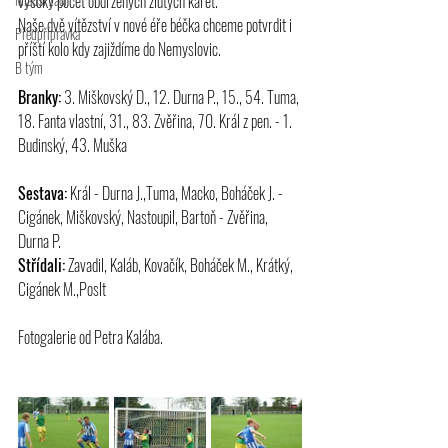
vysoký počet obdržených žlutých karet.
Naše dvě vítězství v nové éře béčka chceme potvrdit i 
Předpřípravka
příští kolo kdy zajiždíme do Nemyslovic.
B tým
Branky:
 3. Miškovský D., 12. Durna P., 15., 54. Tuma, 
18. Fanta vlastní, 31., 83. Zvěřina, 70. Král z pen. - 1. 
Budinský, 43. Muška
Sestava:
 Král - Durna J.,Tuma, Macko, Boháček J. - 
Cigánek, Miškovský, Nastoupil, Bartoň - Zvěřina, 
Durna P.
Střídali:
 Zavadil, Kaláb, Kovačík, Boháček M., Krátký, 
Cigánek M.,Poslt
Fotogalerie od Petra Kalába.