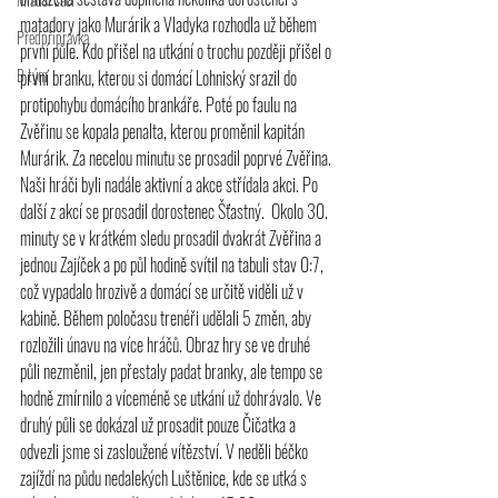
matadory jako Murárik a Vladyka rozhodla už během 
Předpřípravka
první půle. Kdo přišel na utkání o trochu později přišel o 
B tým
první branku, kterou si domácí Lohniský srazil do 
protipohybu domácího brankáře. Poté po faulu na 
Zvěřinu se kopala penalta, kterou proměnil kapitán 
Murárik. Za necelou minutu se prosadil poprvé Zvěřina. 
Naši hráči byli nadále aktivní a akce střídala akci. Po 
další z akcí se prosadil dorostenec Šťastný.  Okolo 30. 
minuty se v krátkém sledu prosadil dvakrát Zvěřina a 
jednou Zajíček a po půl hodině svítil na tabuli stav 0:7, 
což vypadalo hrozivě a domácí se určitě viděli už v 
kabině. Během poločasu trenéři udělali 5 změn, aby 
rozložili únavu na více hráčů. Obraz hry se ve druhé 
půli nezměnil, jen přestaly padat branky, ale tempo se 
hodně zmírnilo a víceméně se utkání už dohrávalo. Ve 
druhý půli se dokázal už prosadit pouze Čičatka a 
odvezli jsme si zasloužené vítězství. V neděli béčko 
zajíždí na půdu nedalekých Luštěnice, kde se utká s 