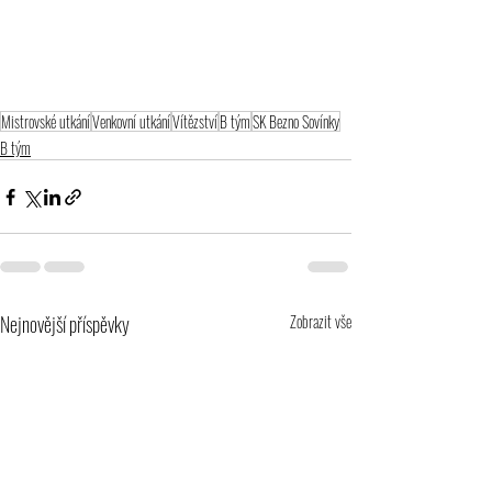
Mistrovské utkání
Venkovní utkání
Vítězství
B tým
SK Bezno Sovínky
B tým
Nejnovější příspěvky
Zobrazit vše