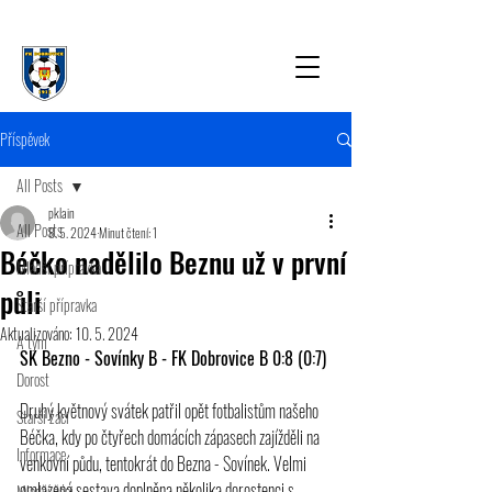
Příspěvek
All Posts
pklain
All Posts
8. 5. 2024
Minut čtení: 1
Béčko nadělilo Beznu už v první
Mladší přípravka
půli
Starší přípravka
Aktualizováno:
10. 5. 2024
A tým
SK Bezno - Sovínky B - FK Dobrovice B 0:8 (0:7)
Dorost
Druhý květnový svátek patřil opět fotbalistům našeho 
Starší žáci
Béčka, kdy po čtyřech domácích zápasech zajížděli na 
Informace
venkovní půdu, tentokrát do Bezna - Sovínek. Velmi 
omlazená sestava doplněna několika dorostenci s 
Mladší žáci