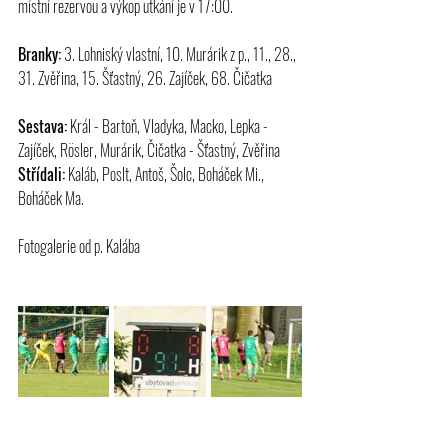
místní rezervou a výkop utkání je v 17:00.
Branky:
 3. Lohniský vlastní, 10. Murárik z p., 11., 28., 
31. Zvěřina, 15. Šťastný, 26. Zajíček, 68. Čičatka
Sestava:
 Král - Bartoň, Vladyka, Macko, Lepka - 
Zajíček, Rösler, Murárik, Čičatka - Šťastný, Zvěřina
Střídali:
 Kaláb, Poslt, Antoš, Šolc, Boháček Mi., 
Boháček Ma.
Fotogalerie od p. Kalába