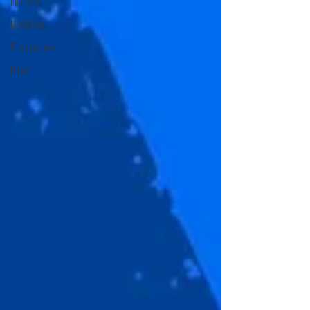
Informace
Mladší žáci
Předpřípravka
B tým