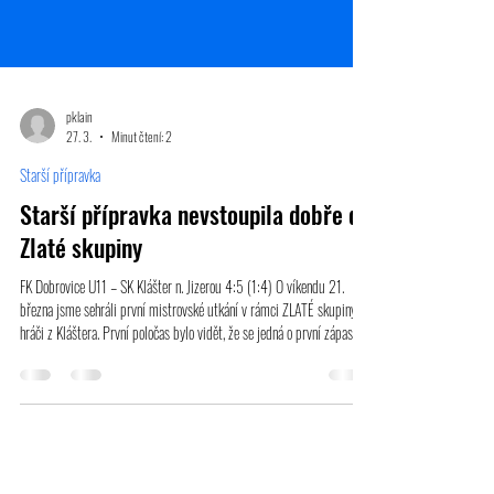
pklain
27. 3.
Minut čtení: 2
Starší přípravka
Starší přípravka nevstoupila dobře do
Zlaté skupiny
FK Dobrovice U11 – SK Klášter n. Jizerou 4:5 (1:4) O víkendu 21.
března jsme sehráli první mistrovské utkání v rámci ZLATÉ skupiny s
hráči z Kláštera. První poločas bylo vidět, že se jedná o první zápas na
trávě a naše tempo bylo více než vlažné. Terén na kterém se utkání
hrálo spíše svědčilo soupeři, který se snažil hrát jednoduše a my s tím