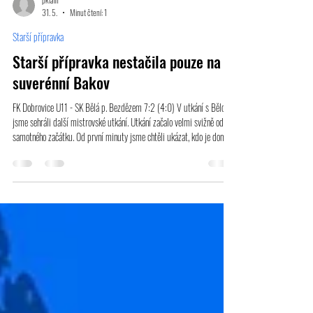
pklain
31. 5.
Minut čtení: 1
Starší přípravka
Starší přípravka nestačila pouze na
suverénní Bakov
FK Dobrovice U11 - SK Bělá p. Bezdězem 7:2 (4:0) V utkání s Bělou
jsme sehráli další mistrovské utkání. Utkání začalo velmi svižně od
samotného začátku. Od první minuty jsme chtěli ukázat, kdo je doma a
dařily se nám hezké kombinace a na kluách bylo vidět i velké
sebevědomí s hrou 1v1. Vytvářeli jsme si šanci za šanci, ale trápila nás
koncovka a nebo nás vychytal gólman soupeře. Postupem času jsme
však začali soupeře ještě více přehrávat a přidávat i kýžené branky.
Výsledek 7