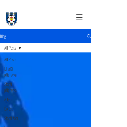
Blog
All Posts
All Posts
Mladší
přípravka
Starší
přípravka
A tým
Dorost
Starší žáci