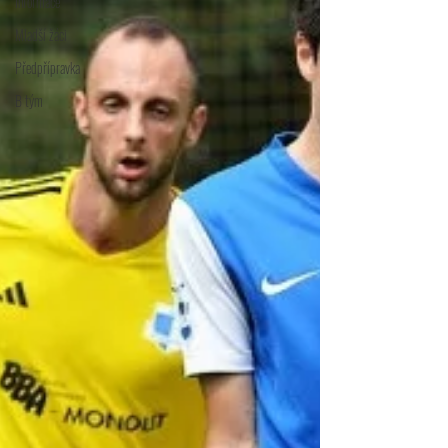
Informace
Mladší žáci
Předpřípravka
B tým