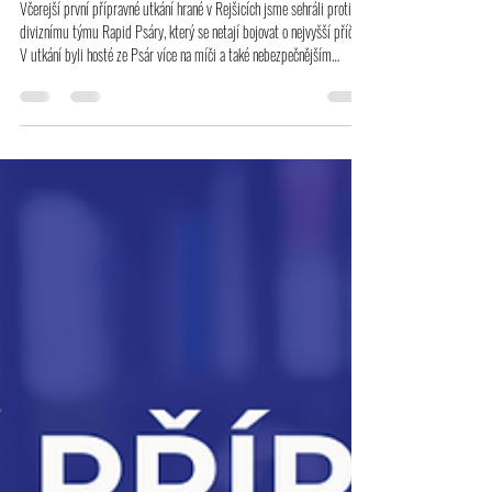
Přehled přípravných utkání A týmu
Včerejší první přípravné utkání hrané v Rejšicích jsme sehráli proti
diviznímu týmu Rapid Psáry, který se netají bojovat o nejvyšší příčky.
V utkání byli hosté ze Psár více na míči a také nebezpečnějším
týmem. My jsme prověřili Mihálika jen párkrát a na gólovou radost to
bylo málo. Kvalitní soupeř nás důkladně prověřil a ve středu
pokračujeme dalším přípravným utkáním v Pěnčíně od 18 hodin. FK
Dobrovice - SK Rapid Psáry 0:2 (0:1) Branky: 18. Bílý, 58. Novák
Sestava 1.poločas: