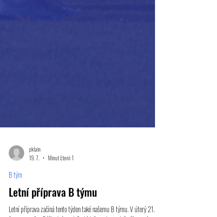
pklain
19. 7.
Minut čtení: 1