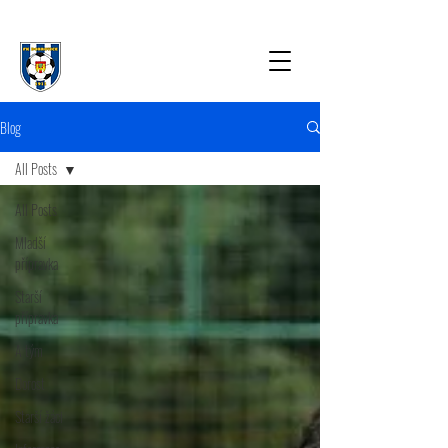
Blog
All Posts
All Posts
Mladší
přípravka
Starší
přípravka
A tým
Dorost
Starší žáci