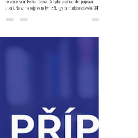
B tým
Letní příprava B týmu
Letní příprava začíná tento týden také našemu B týmu. V úterý 21.
července začne Béčko trénovat 3x týdně a sehraje dvě přípravná
utkání. Narazíme nejprve na tým z 9. ligy na mladoboleslavské SKP a v
druhém utkání nás prověří nedaleké Luštěnice ze 7. ligy. První ostrý
start nás čeká o týden později v neděli 16.8. od 17:00 v Předměřicích.