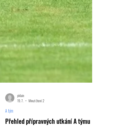
pklain
19. 7.
Minut čtení: 2
A tým