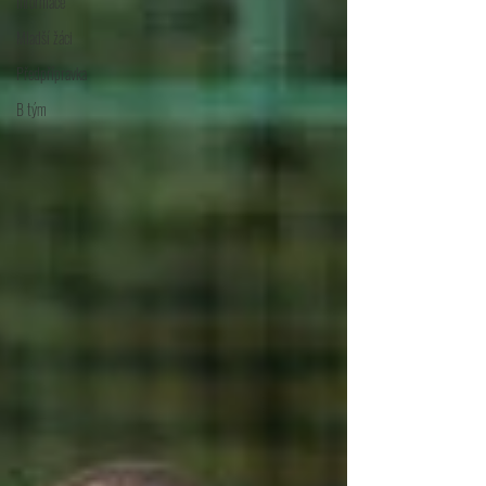
Informace
Mladší žáci
Předpřípravka
B tým