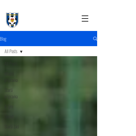
Blog
All Posts
All Posts
Mladší
přípravka
Starší
přípravka
A tým
Dorost
Starší žáci