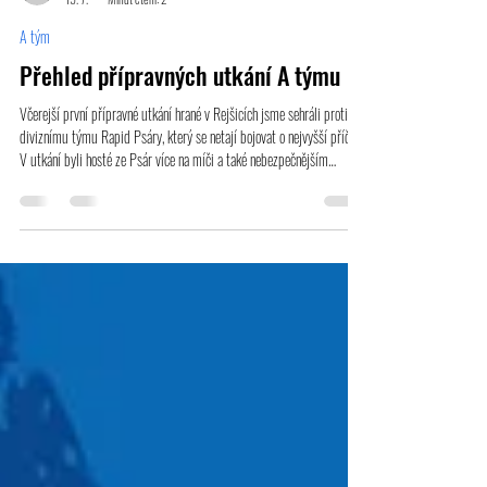
pklain
19. 7.
Minut čtení: 2
A tým
Přehled přípravných utkání A týmu
Včerejší první přípravné utkání hrané v Rejšicích jsme sehráli proti
diviznímu týmu Rapid Psáry, který se netají bojovat o nejvyšší příčky.
V utkání byli hosté ze Psár více na míči a také nebezpečnějším
týmem. My jsme prověřili Mihálika jen párkrát a na gólovou radost to
bylo málo. Kvalitní soupeř nás důkladně prověřil a ve středu
pokračujeme dalším přípravným utkáním v Pěnčíně od 18 hodin. FK
Dobrovice - SK Rapid Psáry 0:2 (0:1) Branky: 18. Bílý, 58. Novák
Sestava 1.poločas: