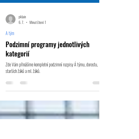
pklain
6. 7.
Minut čtení: 1
A tým
Podzimní programy jednotlivých
kategorií
Zde Vám přinášíme kompletní podzimní rozpisy Á týmu, dorostu,
starších žáků a ml. žáků.